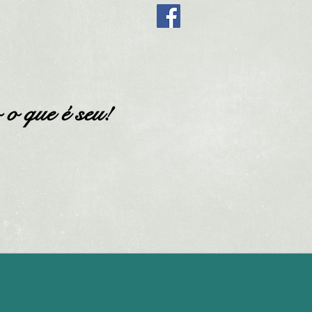
nalize@finalizeseguros.com.br
o que é seu!
SOLICITE COTAÇÃO