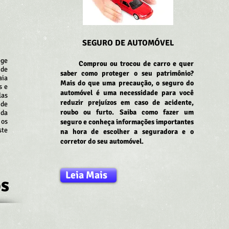
SEGURO DE AUTOMÓVEL
ege
Comprou ou trocou de carro e quer
 de
saber como proteger o seu patrimônio?
aia
Mais do que uma precaução, o seguro do
s e
automóvel é uma necessidade para você
las
reduzir prejuízos em caso de acidente,
 de
roubo ou furto. Saiba como fazer um
 da
 os
seguro e conheça informações importantes
ste
na hora de escolher a seguradora e o
corretor do seu automóvel.
Leia Mais
os