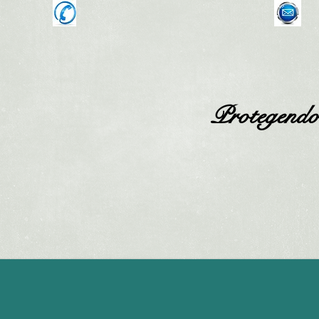
Ligue Agora: (51) 3562-1172
fi
alize
Protegendo 
a de Seguros
NALIZE
PARA VOCÊ
PARA SUA EMPRESA
LOCALIZAÇÃO