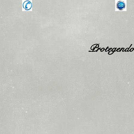
Ligue Agora: (51) 3562-1172
fi
alize
Protegendo 
a de Seguros
NALIZE
PARA VOCÊ
PARA SUA EMPRESA
LOCALIZAÇÃO