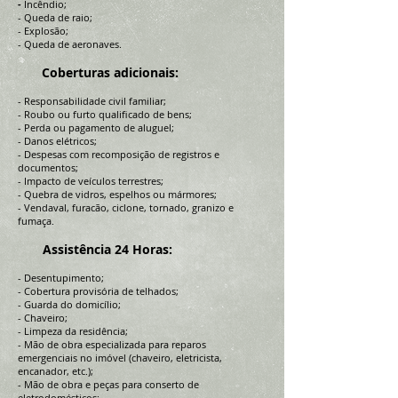
-
Incêndio;
- Queda de raio;
- Explosão;
- Queda de aeronaves.
Coberturas adicionais:
- Responsabilidade civil familiar;
- Roubo ou furto qualificado de bens;
- Perda ou pagamento de aluguel;
- Danos elétricos;
- Despesas com recomposição de registros e
documentos;
- Impacto de veículos terrestres;
- Quebra de vidros, espelhos ou mármores;
- Vendaval, furacão, ciclone, tornado, granizo e
fumaça.
Assistência 24 Horas:
- Desentupimento;
- Cobertura provisória de telhados;
- Guarda do domicílio;
- Chaveiro;
- Limpeza da residência;
- Mão de obra especializada para reparos
emergenciais no imóvel (chaveiro, eletricista,
encanador, etc.);
- Mão de obra e peças para conserto de
eletrodomésticos;